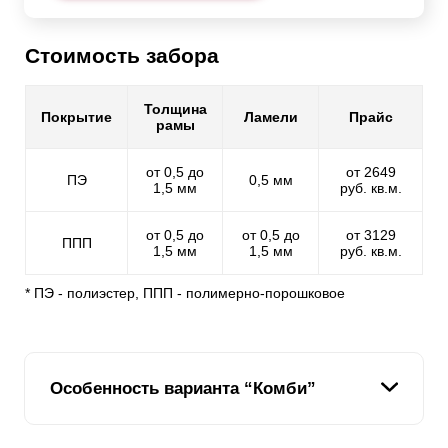
Стоимость забора
Толщина
Покрытие
Ламели
Прайс
рамы
от 0,5 до
от 2649
ПЭ
0,5 мм
1,5 мм
руб. кв.м.
от 0,5 до
от 0,5 до
от 3129
ППП
1,5 мм
1,5 мм
руб. кв.м.
* ПЭ - полиэстер, ППП - полимерно-порошковое
Особенность варианта “Комби”
Мы стремимся расширить модельный ряд наших