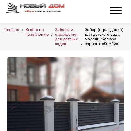
Главная
Выбор по
Заборы и
Забор (ограждение)
назначению
ограждения
для детского сада
для детских
модель Жалюзи
садов
вариант «Комби»