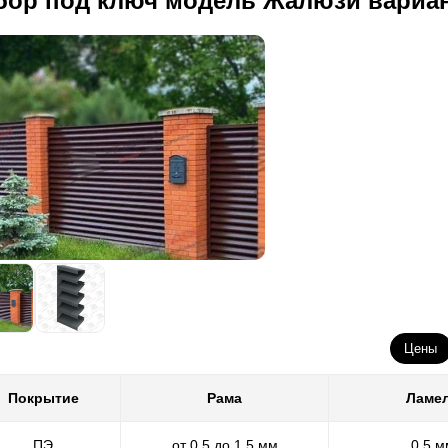
бор под ключ модель Жалюзи вариа
Цены
Покрытие
Рама
Ламе
ПЭ
от 0,5 до 1,5 мм
0,5 м