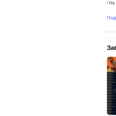
* ПЭ
Под
За