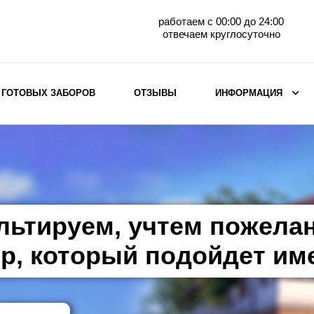
работаем с 00:00 до 24:00
отвечаем круглосуточно
 ГОТОВЫХ ЗАБОРОВ
ОТЗЫВЫ
ИНФОРМАЦИЯ
ВЫБОР ПО МАТЕРИАЛУ
Заборы с кирпичными столбами
Заборы из евроштакетника
горизонтального
льтируем, учтем пожела
Металлические заборы для дачи
Забор жалюзи с кирпичными столбами
р, который подойдет им
Металлические заборы
Металлические ограждения