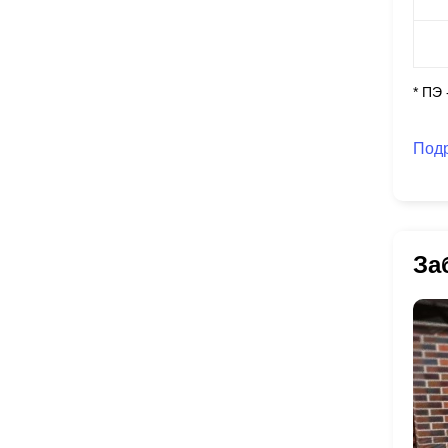
* ПЭ
Под
За