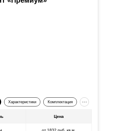
нт «Премиум»
Характеристики
Комплектация
ль
Цена
м
от 1832 руб. кв.м.