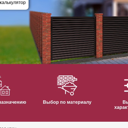
ВЫБОР ПО ХАРАКТЕРИСТИКАМ
 калькулятор
Горизонтальные заборы
Высокие заборы
Красивые, дизайнерские заборы
ВЫБОР ПО СПОСОБУ МОНТАЖА
Заборы под ключ
Готовые заборы
Комплекты заборов-лего "сделай сам"
Быстровозводимые заборы
назначению
Выбор по материалу
В
харак