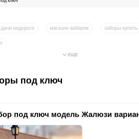
под ключ
 дачи недорого
магазин заборов
заборы купить
и
ЕЩЕ
оры под ключ
бор под ключ модель Жалюзи вариан