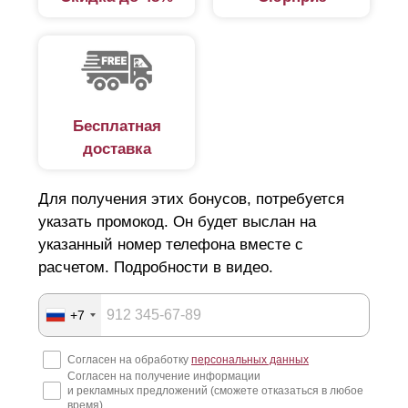
прочности профилированного металла и правильным
геометрическим формам, забор Ранчо металлический
значительно долговечней и привлекательней своего
деревянного предшественника.
Бесплатная
Общее описание
доставка
Производство металлических деталей забора
Для получения этих бонусов, потребуется
осуществляется из высококачественной стали,
указать промокод. Он будет выслан на
поступающей на завод в рулонах. Далее рулоны
указанный номер телефона вместе с
расчетом. Подробности в видео.
рубятся на листы, а они, в свою очередь, разрезаются
лазером по необходимому размеру и рисунку любой
+7
сложности. После нарезки производится штамповка и
деталям придается окончательная форма профиля.
Согласен на обработку
персональных данных
Согласен на получение информации
Не смотря на простоту конструкции забора в стиле
и рекламных предложений (сможете отказаться в любое
ранчо, существуют дизайнерские решения,
время)