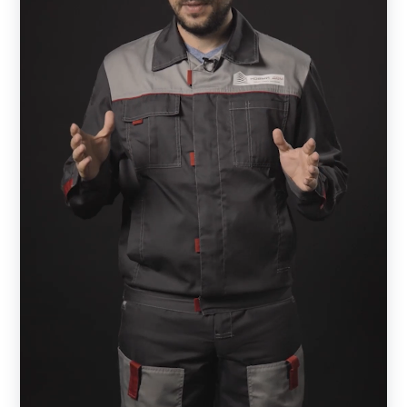
Чтобы сделать оптимальный выбор забора типа ранчо,
перед заказом, желательно, изучить основные его
модификации и характеристики:
Толщина металла профиля для изготовления
ламелей и рамы может варьироваться от 0.5 до 1.5
мм. Соответственно более толстый металл
обеспечивает высокую прочность, долговечность и
надежность забора, но при этом значительно
увеличивает объем используемого металла. Если
забор несет не только декоративную функцию,
рекомендуется использовать металл толщиной не
менее 0.7 мм. В случае применения минимальной
толщины при ширине секции более 1,5 м,