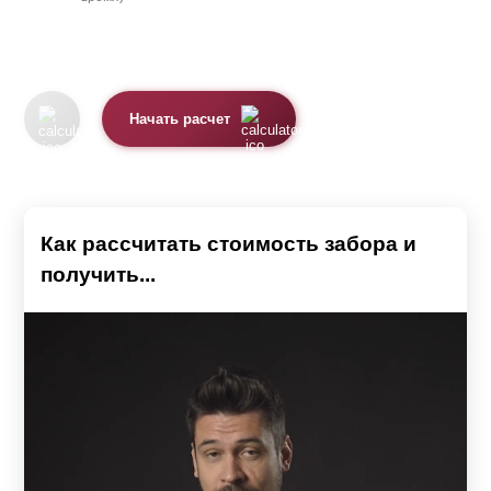
существенно меняющие его вид и способные улучшить
общее впечатление от дома или дачи. Для крепления
секций забора подойдут любые столбы. Они могут быть
Начать расчет
изготовлены из различных материалов: металла,
дерева, бетона, кирпича. Секции забора производятся
по размерам заказчика, поэтому могут крепиться даже к
столбам, которые уже использовались ранее и остались
Как рассчитать стоимость забора и
после демонтажа старого полотна ограды. За счет
получить...
широкого выбора различных параметров забора:
ширины ламелей, размеру шага между ними, глубины
профиля, цвета защитного покрытия, а также способов
крепления ламелей к направляющим, можно
кардинально изменить его внешний вид.
Характеристики различных вариантов