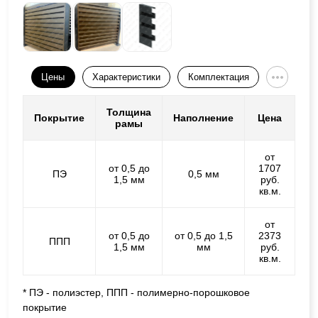
Цены
Характеристики
Комплектация
Толщина
Покрытие
Наполнение
Цена
рамы
от
от 0,5 до
1707
ПЭ
0,5 мм
1,5 мм
руб.
кв.м.
от
от 0,5 до
от 0,5 до 1,5
2373
ППП
1,5 мм
мм
руб.
кв.м.
* ПЭ - полиэстер, ППП - полимерно-порошковое
покрытие