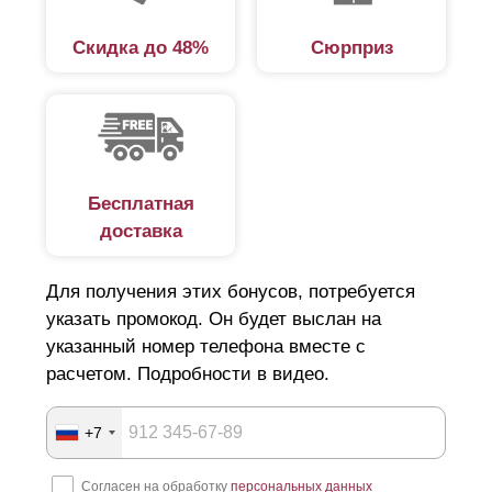
напоминает жалюзи. Основными элементами такой
Скидка до 48%
Сюрприз
ограды являются:
столбы;
рама;
материал заполнения (ламели);
крепеж.
Бесплатная
доставка
Основную жесткость ограждению обеспечивает рама,
состоящая из боковых планок — левой, правой и
Для получения этих бонусов, потребуется
указать промокод. Он будет выслан на
верхней. Толщина металла, из которого изготовлены
указанный номер телефона вместе с
детали — 0,5-1,5 мм. Конструкции шириной более 2 м
расчетом. Подробности в видео.
укрепляют посредством усилителей.
Ламели, расположенные под углом, не затеняют
+7
участок. При этом двор для любопытных глаз останется
невидимым, разве что кто-то догадается наклониться и
Согласен на обработку
персональных данных