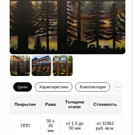
Цены
Характеристики
Комплектация
Толщина
Покрытие
Рама
Стоимость
стали
30 х
от 1,5 до
от 11962
ППП
30
30 мм
руб. кв.м.
мм