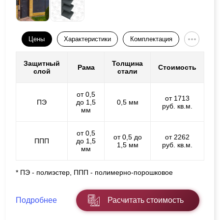
Цены
Характеристики
Комплектация
Защитный
Толщина
Рама
Стоимость
слой
стали
от 0,5
от 1713
ПЭ
до 1,5
0,5 мм
руб. кв.м.
мм
от 0,5
от 0,5 до
от 2262
ППП
до 1,5
1,5 мм
руб. кв.м.
мм
* ПЭ - полиэстер, ППП - полимерно-порошковое
Подробнее
Расчитать стоимость