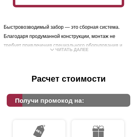
Быстровозводимый забор — это сборная система.
Благодаря продуманной конструкции, монтаж не
требует привлечения специального оборудования и
ЧИТАТЬ ДАЛЕЕ
квалификации. Сборку можно выполнить
самостоятельно без особых усилий. Конструкция
пользуется популярностью у дачников и владельцев
Расчет стоимости
загородных домов.
Особенности конструкции модели
Получи промокод на:
«Жалюзи»
В заборе-жалюзи ламели к профилям крепят под углом
горизонтально. По своей структуре это очень