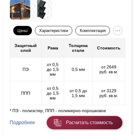
Цены
Характеристики
Комплектация
Защитный
Толщина
Рама
Стоимость
слой
стали
от 0,5
от 2649
ПЭ
до 1,5
0,5 мм
руб. кв.м.
мм
от 0,5
от 0,5 до
от 3129
ППП
до 1,5
1,5 мм
руб. кв.м.
мм
* ПЭ - полиэстер, ППП - полимерно-порошковое
Подробнее
Расчитать стоимость