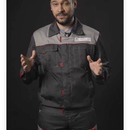
Виды заборов
Ограждение — жалюзи представлено следующими
моделями:
Забор-жалюзи -
«
Стандарт
»
;
Забор-жалюзи -
«
Оптима
»
;
Забор-жалюзи -
«
Премиум
»
;
Забор-жалюзи -
«
Люкс
»
;
Забор-жалюзи -
«
Модерн
»
;
Забор-жалюзи -
«
Комби
»
.
Забор-жалюзи «Стандарт»
— наиболее бюджетный
вариант из-за меньшего расхода материала. Выглядит
основательно и стильно.
Забор-жалюзи «Оптима».
В моделе больше объема,